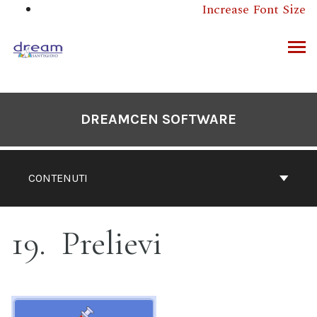
Salta
Increase Font Size
questo
contenuto
RCA
DREAMCEN SOFTWARE
CONTENUTI
19
Prelievi