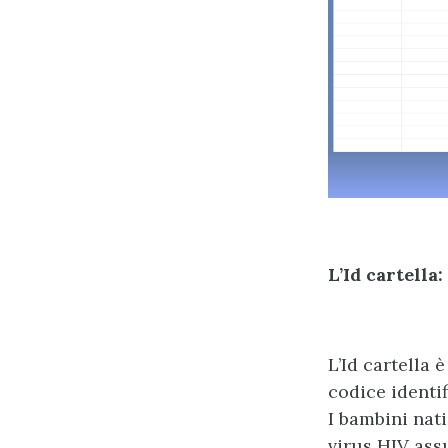
L’Id cartella
L’Id cartella
codice identi
I bambini nat
virus HIV ass