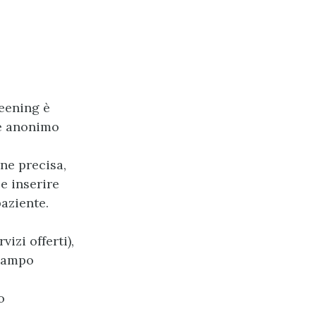
reening è
te anonimo
ne precisa,
e inserire
paziente.
izi offerti),
 campo
o