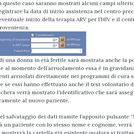
n questo caso saranno mostrati alcuni campi ulterio
egistrare la data di inizio assistenza nel centro pre
’eventuale inizio della terapia ARV per l’HIV e il cent
rovenienza.
di una donna in età fertile sarà mostrata anche la po
se al momento dell’arruolamento essa è in gravidanz
ienti arruolati direttamente nei programmi di cura s
e se essi hanno effettuato anche il test volontario de
chera verrà mostrato l’identificativo che sarà asse
amente al nuovo paziente.
 salvataggio dei dati tramite l’apposito pulsante “S
ià un paziente con lo stesso nome e cognome, verrà
mostrerà la cartella già esistente qualora si trattas