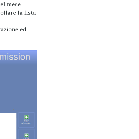
del mese
llare la lista
ttazione ed