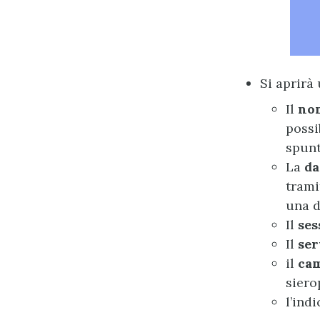
Si aprirà
Il
no
possi
spunt
La
da
trami
una d
Il
ses
Il
ser
il
cam
siero
l’ind