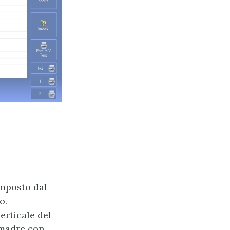
omposto dal
o.
erticale del
 madre con