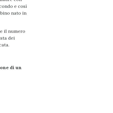
econdo e così
bino nato in
te il numero
sta dei
cata.
one di un