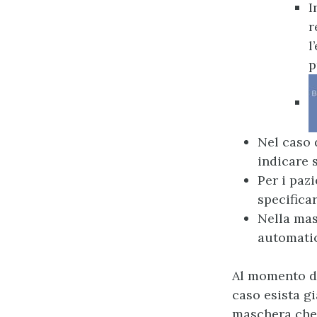
I
r
l
p
Nel caso 
indicare 
Per i paz
specificar
Nella mas
automatic
Al momento del
caso esista g
maschera che 