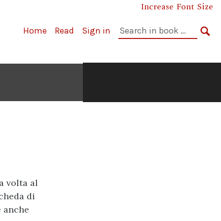
Increase Font Size
Cerca
Home
Read
Sign in
nel
CE
libro:
a volta al
scheda di
e anche