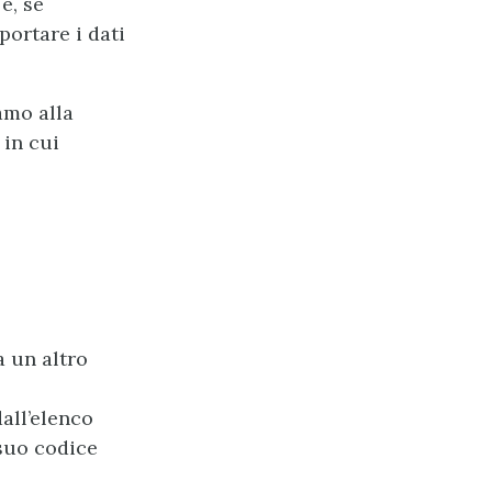
 e, se
portare i dati
amo alla
 in cui
a un altro
all’elenco
 suo codice