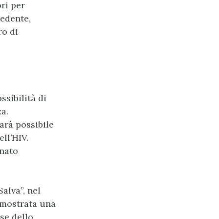
ri per
cedente,
ro di
ssibilità di
a.
arà possibile
ll’HIV.
gnato
alva”, nel
 mostrata una
se dello