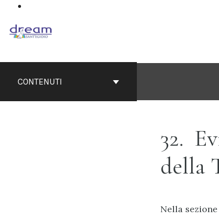
Salta
questo
contenuto
CONTENUTI
32
Evi
della 
Nella sezione