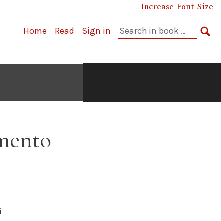
Increase Font Size
Cerca
Home
Read
Sign in
nel
CE
libro:
amento
i