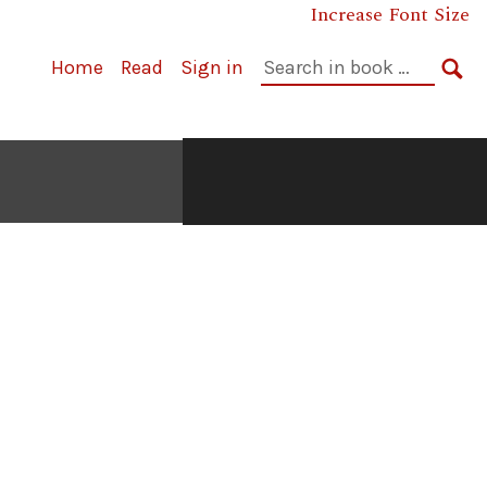
Increase Font Size
Cerca
Home
Read
Sign in
nel
CE
libro: