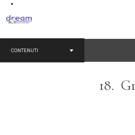
Salta
questo
contenuto
CONTENUTI
18
Gr