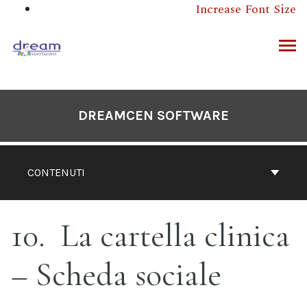
Salta
Increase Font Size
questo
contenuto
RCA
DREAMCEN SOFTWARE
CONTENUTI
10
La cartella clinica
– Scheda sociale